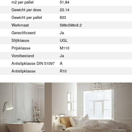
m2 per pallet
51,84
Gewicht per doos
23.14
Gewicht per pallet
833
Werkmaat
598x598x8.2
Gerectificeerd
Ja
Slijtklasse
UGL
Prijsklasse
M110
Vorstbestand
Ja
Antislipklasse DIN 51097
A
Antislipklasse
R10