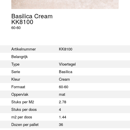
Basilica Cream
KK8100
60-60
Artikelnummer
KK8100
Belangrijk
Type
Vloertegel
Serie
Basilica
Kleur
Cream
Formaat
60-60
Oppervlak
mat
Stuks per M2
2.78
Stuks per doos
4
m2 per doos
1.44
Dozen per pallet
36