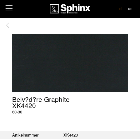
contact
nl
en
Belv?d?re Graphite
XK4420
60-30
Artikelnummer
XK4420