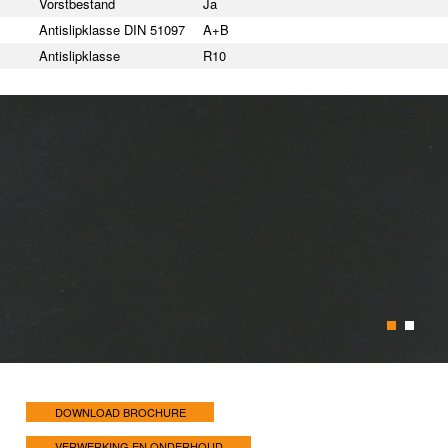
Vorstbestand
Ja
Antislipklasse DIN 51097
A+B
Antislipklasse
R10
1
2
DOWNLOAD BROCHURE
VERWERKING EN ONDERHOUD