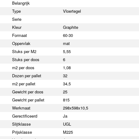
Belangrijk
Type
Vloertegel
Serie
Kleur
Graphite
Formaat
60-30
Oppervlak
mat
Stuks per M2
5,55
Stuks per doos
6
m2 per doos
1,08
Dozen per pallet
32
m2 per pallet
34,5
Gewicht per doos
25
Gewicht per pallet
815
Werkmaat
298x598x10,5
Gerectificeerd
Ja
Slijtklasse
UGL
Prijsklasse
M225