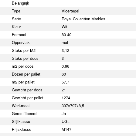
Belangrijk
Type
Vloertegel
Serie
Royal Collection Marbles
Kleur
Wit
Formaat
80-40
Oppervlak
mat
Stuks per M2
3,12
Stuks per doos
3
m2 per doos
0,96
Dozen per pallet
60
m2 per pallet
57,7
Gewicht per doos
21
Gewicht per pallet
1274
Werkmaat
397x797x8,5
Gerectificeerd
Ja
Slijtklasse
UGL
Prijsklasse
M147