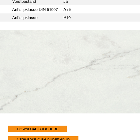
Vorstbestand
Ja
Antislipklasse DIN 51097
A+B
Antislipklasse
R10
DOWNLOAD BROCHURE
VERWERKING EN ONDERHOUD