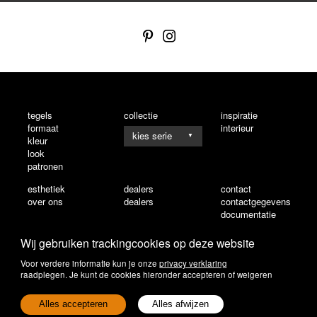
tegels
collectie
inspiratie
formaat
interieur
▼
kleur
look
patronen
esthetiek
dealers
contact
over ons
dealers
contactgegevens
documentatie
Wij gebruiken trackingcookies op deze website
Voor verdere informatie kun je onze
privacy verklaring
raadplegen. Je kunt de cookies hieronder accepteren of weigeren
Alles accepteren
Alles afwijzen
privacy verklaring
algemene voorwaarden