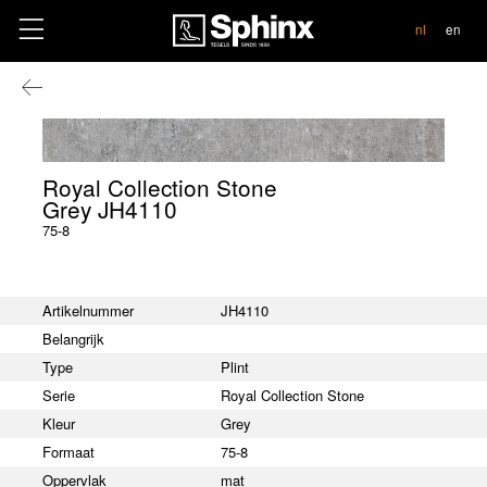
contact
nl
en
Royal Collection Stone
Grey JH4110
75-8
Artikelnummer
JH4110
Belangrijk
Type
Plint
Serie
Royal Collection Stone
Kleur
Grey
Formaat
75-8
Oppervlak
mat