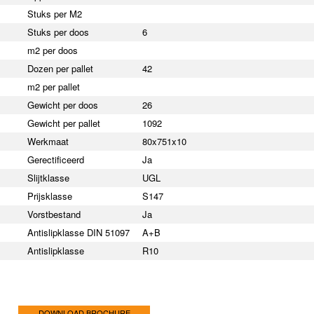
Stuks per M2
Stuks per doos
6
m2 per doos
Dozen per pallet
42
m2 per pallet
Gewicht per doos
26
Gewicht per pallet
1092
Werkmaat
80x751x10
Gerectificeerd
Ja
Slijtklasse
UGL
Prijsklasse
S147
Vorstbestand
Ja
Antislipklasse DIN 51097
A+B
Antislipklasse
R10
DOWNLOAD BROCHURE