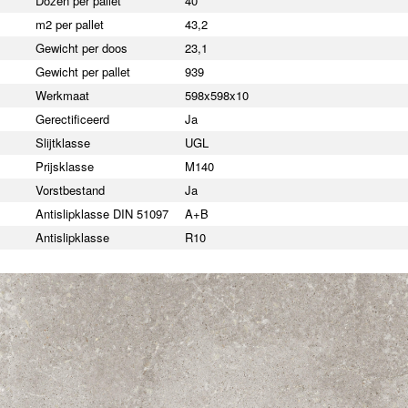
Dozen per pallet
40
m2 per pallet
43,2
Gewicht per doos
23,1
Gewicht per pallet
939
Werkmaat
598x598x10
Gerectificeerd
Ja
Slijtklasse
UGL
Prijsklasse
M140
Vorstbestand
Ja
Antislipklasse DIN 51097
A+B
Antislipklasse
R10