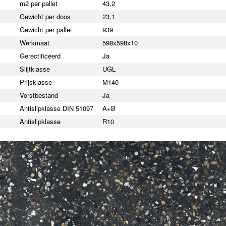
m2 per pallet
43,2
Gewicht per doos
23,1
Gewicht per pallet
939
Werkmaat
598x598x10
Gerectificeerd
Ja
Slijtklasse
UGL
Prijsklasse
M140
Vorstbestand
Ja
Antislipklasse DIN 51097
A+B
Antislipklasse
R10