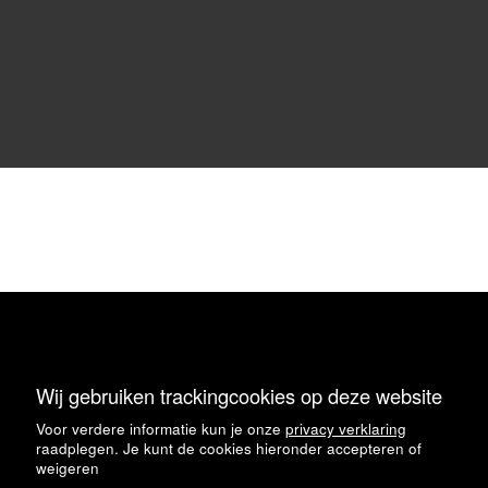
tegels
collectie
formaat
Wij gebruiken trackingcookies op deze website
▼
kleur
Voor verdere informatie kun je onze
privacy verklaring
look
raadplegen. Je kunt de cookies hieronder accepteren of
patronen
weigeren