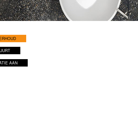
DERHOUD
BUURT
ATIE AAN