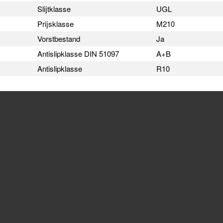
Slijtklasse
UGL
Prijsklasse
M210
Vorstbestand
Ja
Antislipklasse DIN 51097
A+B
Antislipklasse
R10