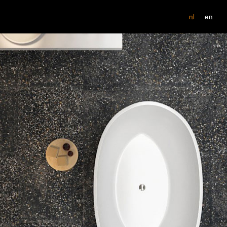
nl
en